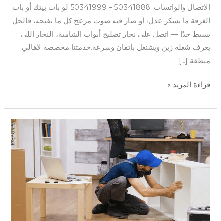
الاتصال والواتساب: 50341888 – 50341999 لو باب بيتك أو باب
الغرفة ما يسكر عدل، أو صار فيه صوت مزعج كل ما تفتحه، فالحل
بسيط جدًا — اتصل على نجار تصليح أبواب الشامية، النجار اللي
يعرف شغله زين ويشتغل بإتقان وسرعة.خدمتنا مخصصة لأهالي
منطقة […]
قراءة المزيد »
أفضل
نجار
في
الكويت