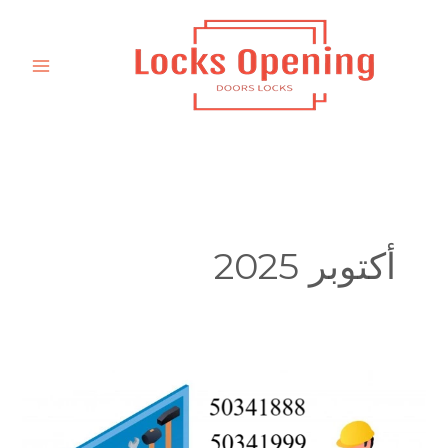
خطي
لى
لمحتوى
أكتوبر 2025
نجار
تصليح
ابواب