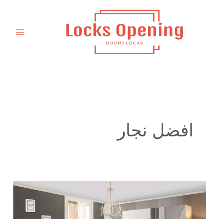
خطي
لى
لمحتوى
افضل نجار
نجار
تفصيل
كبت