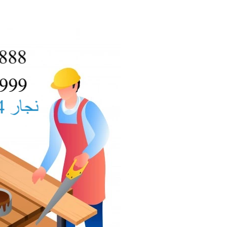
نجار
تصليح
ابواب
الشامية