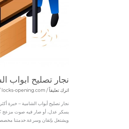
نجار تصليح ابواب ال
اترك تعليقاً
/
locks-opening.com
/
يسكر عدل، أو صار فيه صوت مزعج كل م
ويشتغل بإتقان وسرعة.خدمتنا مخصصة