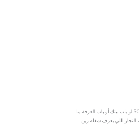
نجار تصليح أبواب الشامية – خبرة أكثر من 20 سنة في خدمتكم الاتصال والواتساب: 50341888 – 50341999 لو باب بيتك أو باب الغرفة ما
النجار اللي يعرف شغله زين