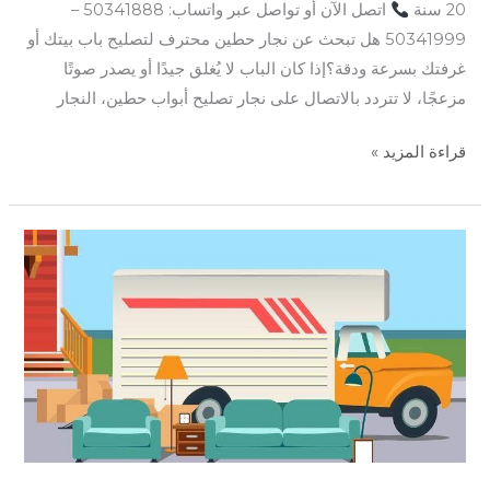
20 سنة
اتصل الآن أو تواصل عبر واتساب: 50341888 –
50341999 هل تبحث عن نجار حطين محترف لتصليح باب بيتك أو
غرفتك بسرعة ودقة؟إذا كان الباب لا يُغلق جيدًا أو يصدر صوتًا
مزعجًا، لا تتردد بالاتصال على نجار تصليح أبواب حطين، النجار
قراءة المزيد »
نجار
كيفان