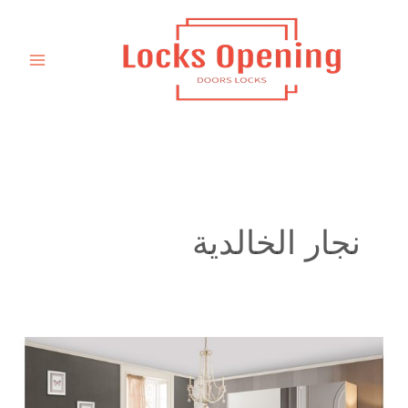
خطي
لى
لمحتوى
نجار الخالدية
نجار
تفصيل
كبت