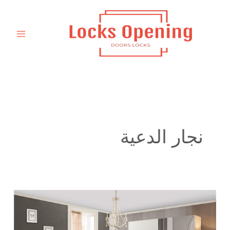
خطي
لى
لمحتوى
نجار الدعية
نجار
تفصيل
كبت