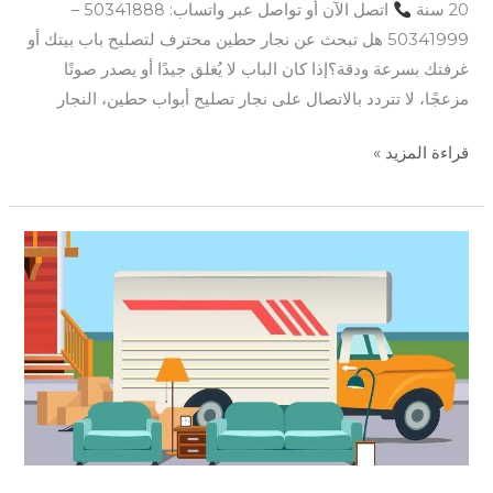
20 سنة
اتصل الآن أو تواصل عبر واتساب: 50341888 –
50341999 هل تبحث عن نجار حطين محترف لتصليح باب بيتك أو
غرفتك بسرعة ودقة؟إذا كان الباب لا يُغلق جيدًا أو يصدر صوتًا
مزعجًا، لا تتردد بالاتصال على نجار تصليح أبواب حطين، النجار
قراءة المزيد »
نجار
كيفان