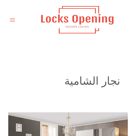
خطي
لى
لمحتوى
نجار الشامية
نجار
تفصيل
كبت