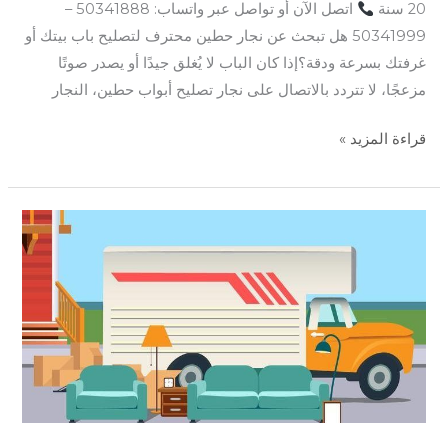
20 سنة
اتصل الآن أو تواصل عبر واتساب: 50341888 –
50341999 هل تبحث عن نجار حطين محترف لتصليح باب بيتك أو
غرفتك بسرعة ودقة؟إذا كان الباب لا يُغلق جيدًا أو يصدر صوتًا
مزعجًا، لا تتردد بالاتصال على نجار تصليح أبواب حطين، النجار
قراءة المزيد »
نجار
كيفان