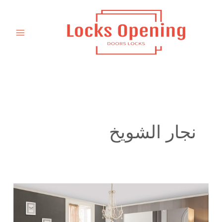
خطي
لى
لمحتوى
نجار الشويخ
نجار
تفصيل
كبت