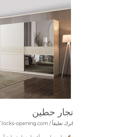
نجار
حطين
نجار حطين
اترك تعليقاً
/
locks-opening.com
/