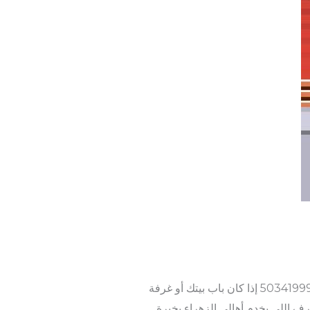
اتصل أو واتساب: 50341888 – 50341999 إذا كان باب بيتك أو غرفة
ف اللي يخدم أهالي الزهراء بخبرة