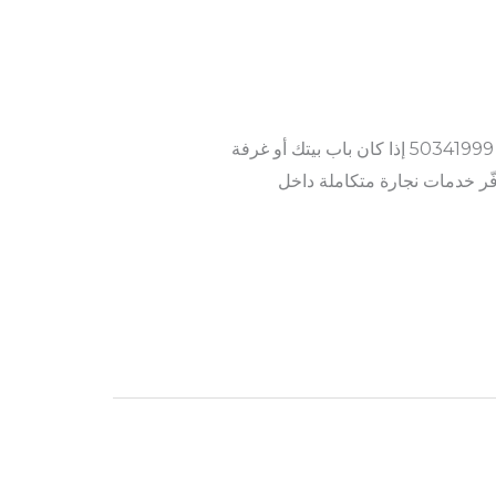
اتصل أو واتساب: 50341888 – 50341999 إذا كان باب بيتك أو غرفة
ّر خدمات نجارة متكاملة داخل