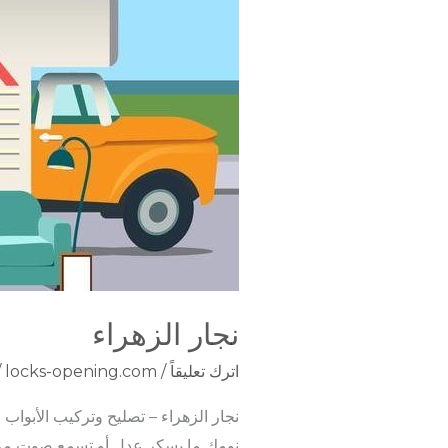
نجار الزهراء
اترك تعليقاً
/
locks-opening.com
/
نجار الزهراء – تصليح وتركيب الأبواب والأثاث بخبرة 
نومك ما يسكر عدل أو تسمع صوت مزعج 