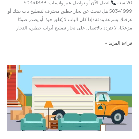
20 سنة
اتصل الآن أو تواصل عبر واتساب: 50341888 –
50341999 هل تبحث عن نجار حطين محترف لتصليح باب بيتك أو
غرفتك بسرعة ودقة؟إذا كان الباب لا يُغلق جيدًا أو يصدر صوتًا
مزعجًا، لا تتردد بالاتصال على نجار تصليح أبواب حطين، النجار
قراءة المزيد »
نجار
كيفان