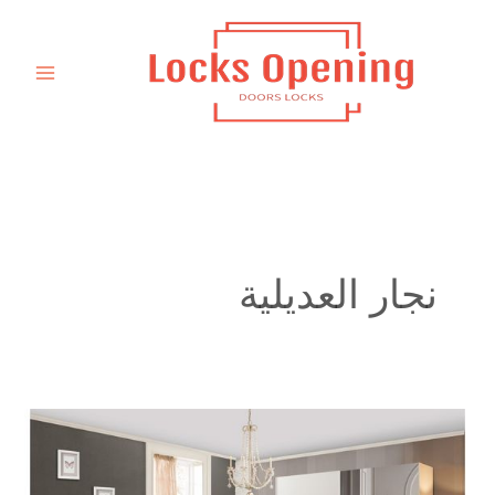
خطي
لى
لمحتوى
نجار العديلية
نجار
تفصيل
كبت