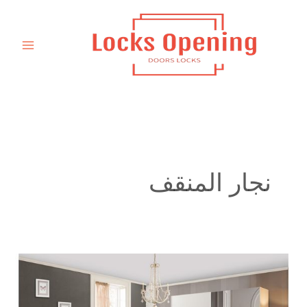
خطي
لى
لمحتوى
نجار المنقف
نجار
تفصيل
كبت