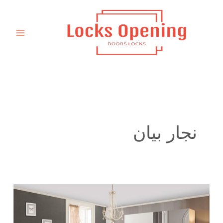
خطي
لى
لمحتوى
نجار بيان
نجار
تفصيل
كبت