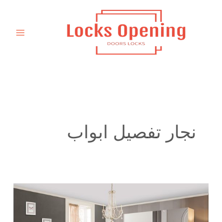
خطي
لى
لمحتوى
نجار تفصيل ابواب
نجار
تفصيل
كبت