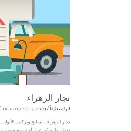
نجار الزهراء
اترك تعليقاً
/
locks-opening.com
/
نجار الزهراء – تصليح وتركيب الأبواب والأثاث بخبرة 
نومك ما يسكر عدل أو تسمع صوت مزعج 