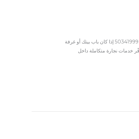
اتصل أو واتساب: 50341888 – 50341999 إذا كان باب بيتك أو غرفة
ّر خدمات نجارة متكاملة داخل