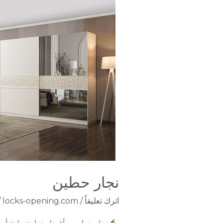
نجار
حطين
نجار حطين
اترك تعليقاً
/
locks-opening.com
/