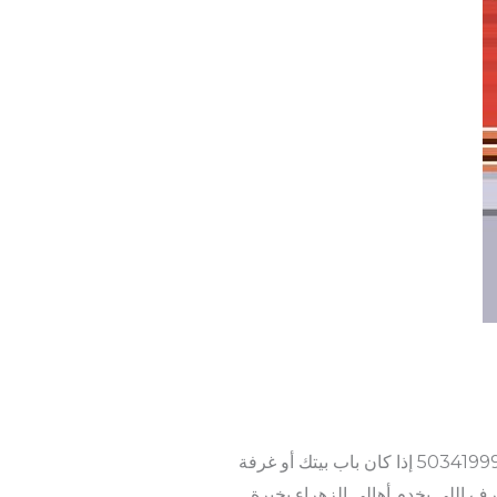
اتصل أو واتساب: 50341888 – 50341999 إذا كان باب بيتك أو غرفة
ف اللي يخدم أهالي الزهراء بخبرة