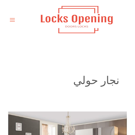
خطي
لى
لمحتوى
نجار حولي
نجار
تفصيل
كبت