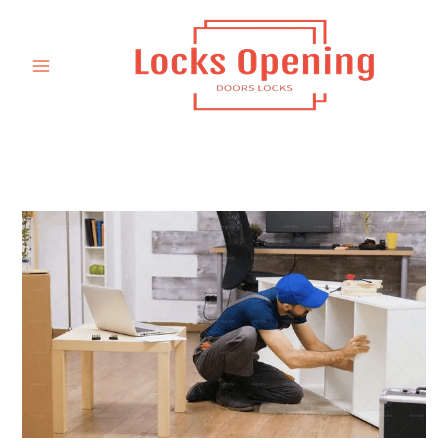
خطي
لى
لمحتوى