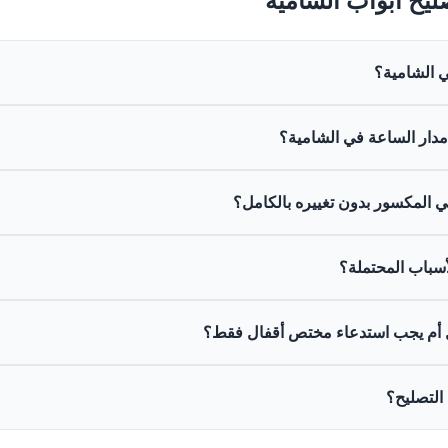
ي الشامية؟
العطل (مفصلات، قفل، هيكل الباب) ونوع الباب نفسه (خشبي أو حديدي).
دار الساعة في الشامية؟
دير مبدئي للتكلفة قبل المجيء.
صليح خدمات طوارئ لحالات الأبواب المغلقة أو الأعطال المفاجئة التي ت
 المكسور بدون تغييره بالكامل؟
ى مدى توفر الخدمة الليلية.
 للنجار المتمكن شد الكسر، واستخدام مسامير وغراء مخصص للنجارة ل
الأسباب المحتملة؟
أو متوسطاً ولم يمس هيكل الباب بالكامل.
 تآكل “الحنفية” (مسمار التثبيت الأرضي)، أو اعوجاج في مفصلات الباب
فل أم يجب استدعاء مختص أقفال فقط؟
بل مع الثقب بشكل صحيح.
ً قادراً على إصلاح أو تغيير الأقفال العادية والميكانيكية. ولكن إذا كان ا
لتصليح؟
ع فني متخصص في الأقفال الذكية.
 على قطع الغيار وأعمال التصليح لفترة محددة. يُنصح دائماً بالسؤال 