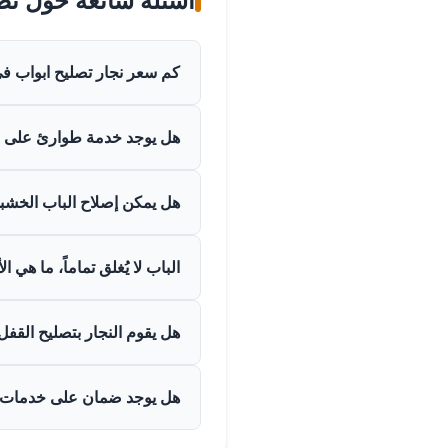
كم سعر نجار تصليح ابواب ف
يتحدد السعر بناءً على نوع 
هل يوجد خدمة طوارئ على م
لوصف العطل والحصول على تق
نعم، غالباً ما توفر ورش الت
هل يمكن إصلاح الباب الخشبي
يُرجى التأكيد عند الاتصال عل
في معظم الحالات نعم. يمكن
الباب لا يُغلق تماماً، ما هي 
خاصة إذا كان الشرخ صغيراً 
غالباً ما يكون السبب إما في
هل يقوم النجار بتصليح الق
في لسان القفل الذي لا يتقا
نجار الأبواب المحترف يكون عادة
هل يوجد ضمان على خدمات ا
فقد يتطلب الأمر التنسيق م
الورش المحترفة تقدم ضماناً