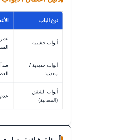
نوع الباب
الأع
تشرخ
أبواب خشبية
المق
أبواب حديدية /
صدأ 
معدنية
العض
أبواب الشقق
عدم 
(المعدنية)
أسئلة شائعة حول تصل