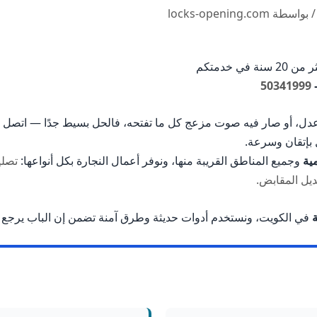
 بواسطة
locks-opening.com
ي خدمتكم
50341999
ر عدل، أو صار فيه صوت مزعج كل ما تفتحه، فالحل بسيط جدًا — اتصل
 بإتقان وسرعة.
ية
وجميع المناطق القريبة منها، ونوفر أعمال النجارة بكل أنواعها:
تصلي
ديل المقابض.
في الكويت، ونستخدم أدوات حديثة وطرق آمنة تضمن إن الباب يرجع ي