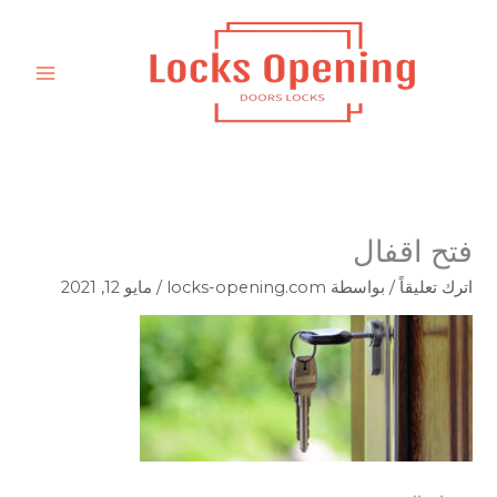
خطي
لى
لمحتوى
فتح اقفال
اترك تعليقاً
/ بواسطة
locks-opening.com
/
مايو 12, 2021